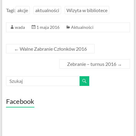
ac
h
e
ar
Tagi:
akcje
aktualności
Wizyta w bibliotece
b
e
wada
1 maja 2016
Aktualności
o
o
k
←
Walne Zabranie Członków 2016
Zebranie – turnus 2016
→
Facebook