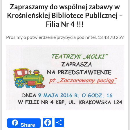
Zapraszamy do wspólnej zabawy w
Krośnieńskiej Bibliotece Publicznej –
Filia Nr 4 !!!
Prosimy o potwierdzenie przybycia pod nr tel. 13 43 78 259
F
S
Share