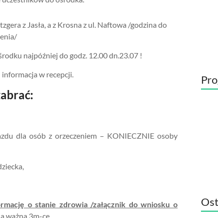
gera z Jasła, a z Krosna z ul. Naftowa /godzina do
enia/
środku najpóźniej do godz. 12.00 dn.23.07 !
 informacja w recepcji.
Pro
zabrać:
ejazdu dla osób z orzeczeniem – KONIECZNIE osoby
ziecka,
Ost
ormację o stanie zdrowia /załącznik do wniosku o
ia ważna 3m-ce