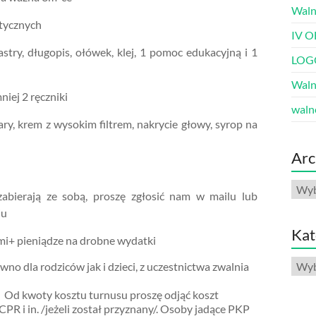
Waln
utycznych
IV O
astry, długopis, ołówek, klej, 1 pomoc edukacyjną i 1
LOG
Waln
niej 2 ręczniki
waln
mary, krem z wysokim filtrem, nakrycie głowy, syrop na
Arc
Arch
zabierają ze sobą, proszę zgłosić nam w mailu lub
iu
Kat
mi+ pieniądze na drobne wydatki
Kate
no dla rodziców jak i dzieci, z uczestnictwa zwalnia
a
Od kwoty kosztu turnusu proszę odjąć koszt
PR i in. /jeżeli został przyznany/. Osoby jadące PKP