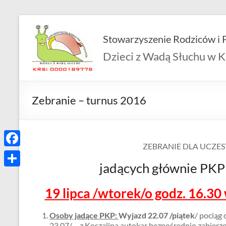
Skip
to
Stowarzyszenie Rodziców i P
content
Dzieci z Wadą Słuchu w K
Zebranie – turnus 2016
ZEBRANIE DLA UCZE
F
jadących głównie PKP 
a
S
c
19 lipca /wtorek/o godz. 16.30
h
e
a
Osoby jadące PKP:
Wyjazd 22.07 /piątek
/ pociąg
b
r
23.07/ – z Koszalina autokar bezpośrednio zabierz