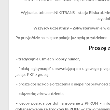
o
e
o
Wyjazd autobusem NIKITRANS – stacja Bliska ul. Metz
uzgodni
k
Wszyscy uczestnicy – Zakwaterowanie
w o
Po przyjeździe na miejsce pokoje już będą przydzielone –
Proszę 
– tradycyjnie uśmiech i dobry humor,
– “białą legitymacje” uprawniającą do ulgowego prz
jadące PKP z grupą,
– proszę dosłać kopię orzeczenia o niepełnosprawności d
– książeczkę zdrowia dziecka,
– osoby posiadające dofinansowanie z PFRON –
inf
dofianasowanie ze środków PFRON/
–data wypełnien