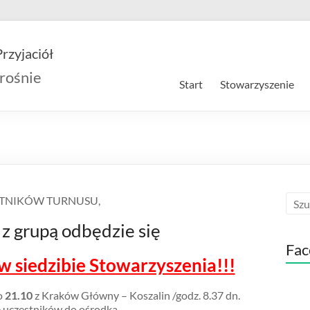
rzyjaciół
rośnie
Start
Stowarzyszenie
STNIKÓW TURNUSU,
z grupą odbędzie się
Fac
 w siedzibie Stowarzyszenia!!!
 o
21.10
z Kraków Główny – Koszalin /godz. 8.37 dn.
e uczestników do ośrodka.