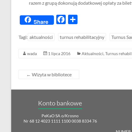
razem z grupą dokonują dodatkowej opłaty za bilet
F
S
Share
ac
h
e
ar
Tagi:
aktualności
turnus rehabilitacyjny
Turnus Sa
b
e
wada
1 lipca 2016
Aktualności
,
Turnus rehabil
o
o
k
←
Wizyta w bibliotece
Konto bankowe
PeKaO SA o/Krosno
Nr 68 12 4023 1111 1100 0038 8334 76
NUMER 