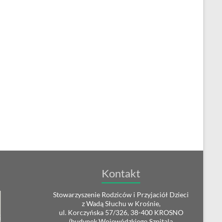
Kontakt
Stowarzyszenie Rodziców i Przyjaciół Dzieci
z Wadą Słuchu w Krośnie,
ul. Korczyńska 57/326, 38-400 KROSNO
(budynek Wojewódzkiego Szpitala