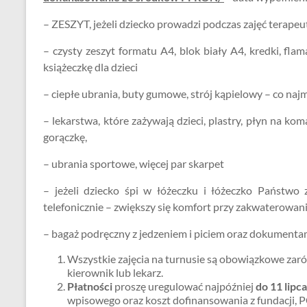
– ZESZYT, jeżeli dziecko prowadzi podczas zajęć terape
– czysty zeszyt formatu A4, blok biały A4, kredki, flam
książeczkę dla dzieci
– ciepłe ubrania, buty gumowe, strój kąpielowy – co najm
– lekarstwa, które zażywają dzieci, plastry, płyn na ko
gorączkę,
– ubrania sportowe, więcej par skarpet
– jeżeli dziecko śpi w łóżeczku i łóżeczko Państwo 
telefonicznie – zwiększy się komfort przy zakwaterowan
– bagaż podręczny z jedzeniem i piciem oraz dokumenta
Wszystkie zajęcia na turnusie są obowiązkowe zarów
kierownik lub lekarz.
Płatności
proszę uregulować najpóźniej
do 11 lipc
wpisowego oraz koszt dofinansowania z fundacji, PC