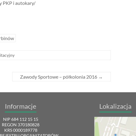
y PKP i autokary/
rbinów
itacyjny
Zawody Sportowe – półkolonia 2016
→
Informacje
Lokalizacja
NIP 684 112 15 15
REGON 370180828
KRS 0000189778
REJESTRU ORGANIZATORÓW