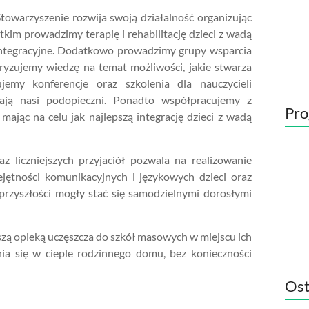
owarzyszenie rozwija swoją działalność organizując
tkim prowadzimy terapię i rehabilitację dzieci z wadą
a integracyjne. Dodatkowo prowadzimy grupy wsparcia
aryzujemy wiedzę na temat możliwości, jakie stwarza
jemy konferencje oraz szkolenia dla nauczycieli
zają nasi podopieczni. Ponadto współpracujemy z
Pro
mając na celu jak najlepszą integrację dzieci z wadą
az liczniejszych przyjaciół pozwala na realizowanie
ejętności komunikacyjnych i językowych dzieci oraz
 przyszłości mogły stać się samodzielnymi dorosłymi
szą opieką uczęszcza do szkół masowych w miejscu ich
nia się w cieple rodzinnego domu, bez konieczności
Ost