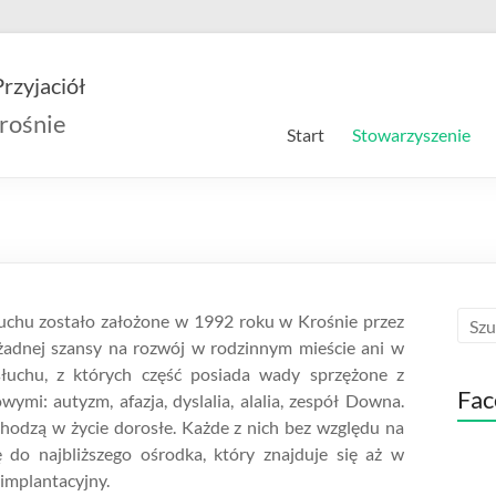
rzyjaciół
rośnie
Start
Stowarzyszenie
łuchu zostało założone w 1992 roku w Krośnie przez
 żadnej szansy na rozwój w rodzinnym mieście ani w
 słuchu, z których część posiada wady sprzężone z
Fac
ymi: autyzm, afazja, dyslalia, alalia, zespół Downa.
chodzą w życie dorosłe. Każde z nich bez względu na
ę do najbliższego ośrodka, który znajduje się aż w
 implantacyjny.