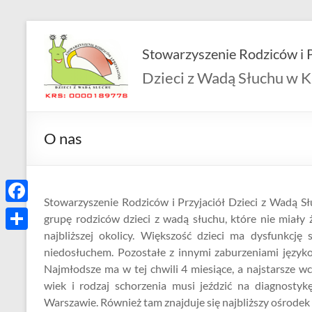
Skip
to
Stowarzyszenie Rodziców i P
content
Dzieci z Wadą Słuchu w K
O nas
Stowarzyszenie Rodziców i Przyjaciół Dzieci z Wadą S
F
grupę rodziców dzieci z wadą słuchu, które nie miały
a
najbliższej okolicy. Większość dzieci ma dysfunkcję
S
niedosłuchem. Pozostałe z innymi zaburzeniami językow
c
h
Najmłodsze ma w tej chwili 4 miesiące, a najstarsze w
e
a
wiek i rodzaj schorzenia musi jeździć na diagnostyk
b
Warszawie. Również tam znajduje się najbliższy ośrodek
r