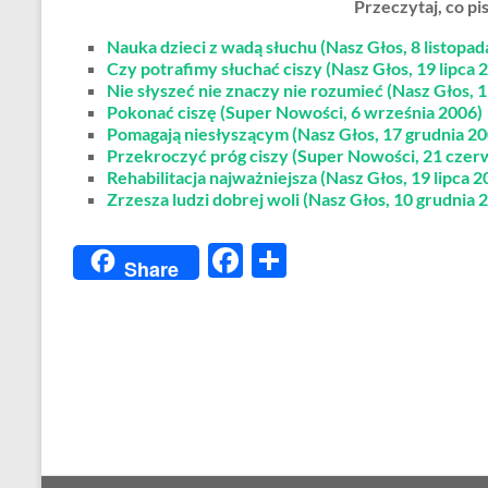
Przeczytaj, co pi
Nauka dzieci z wadą słuchu (Nasz Głos, 8 listopad
Czy potrafimy słuchać ciszy (Nasz Głos, 19 lipca 
Nie słyszeć nie znaczy nie rozumieć (Nasz Głos, 1
Pokonać ciszę (Super Nowości, 6 września 2006)
Pomagają niesłyszącym (Nasz Głos, 17 grudnia 20
Przekroczyć próg ciszy (Super Nowości, 21 czer
Rehabilitacja najważniejsza (Nasz Głos, 19 lipca 2
Zrzesza ludzi dobrej woli (Nasz Głos, 10 grudnia 
F
S
Share
ac
h
e
ar
b
e
o
o
k