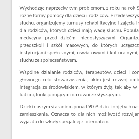
o
Wychodząc naprzeciw tym problemom, z roku na rok St
e
różne formy pomocy dla dzieci i rodziców. Przede wszys
o
słuchu, organizujemy turnusy rehabilitacyjne i zajęci
k
dla rodziców, których dzieci mają wadę słuchu. Popul
medycyna przed dziećmi niedosłyszącymi. Organizu
przedszkoli i szkół masowych, do których uczęszc
instytucjami społecznymi, oświatowymi i kulturalnymi, 
słuchu ze społeczeństwem.
Wspólne działanie rodziców, terapeutów, dzieci i cor
głównego celu stowarzyszenia, jakim jest rozwój umi
integracja ze środowiskiem, w którym żyją, tak aby w
ludźmi, funkcjonującymi na równi ze słyszącymi.
Dzięki naszym staraniom ponad 90 % dzieci objętych na
zamieszkania. Oznacza to dla nich możliwość rozwija
wyjazdu do szkoły specjalnej z internatem.