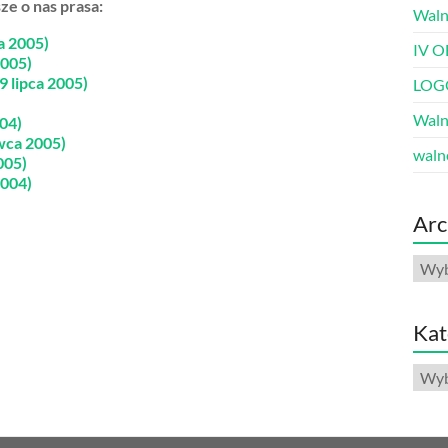
sze o nas prasa:
Waln
a 2005)
IV O
2005)
9 lipca 2005)
LOG
Waln
04)
wca 2005)
waln
005)
2004)
Arc
Arch
Kat
Kate