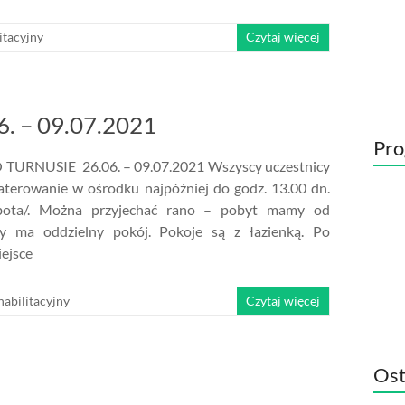
itacyjny
Czytaj więcej
 – 09.07.2021
Pro
URNUSIE 26.06. – 09.07.2021 Wszyscy uczestnicy
terowanie w ośrodku najpóźniej do godz. 13.00 dn.
obota/. Można przyjechać rano – pobyt mamy od
dy ma oddzielny pokój. Pokoje są z łazienką. Po
iejsce
habilitacyjny
Czytaj więcej
Ost