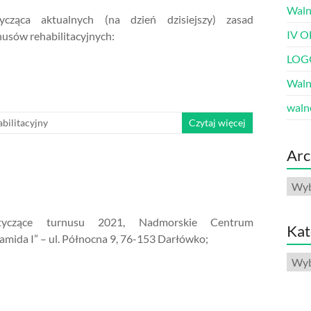
Waln
ycząca aktualnych (na dzień dzisiejszy) zasad
IV O
usów rehabilitacyjnych:
LOG
Waln
waln
bilitacyjny
Czytaj więcej
Arc
Arch
otyczące turnusu 2021, Nadmorskie Centrum
Kat
iramida I” – ul. Północna 9, 76-153 Darłówko;
Kate