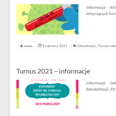
Informacja dot
dotyczących turn
wada
9 czerwca 2021
Aktualności
,
Turnus reha
Turnus 2021 – informacje
Informacje d
Rehabilitacji „P