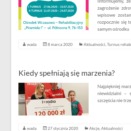
Informujemy, ż
zagrożenie zdr
wpisowe zosta
rozpocznie się 
samym ośrodku
wada
8 marca 2020
Aktualności
,
Turnus rehab
Kiedy spełniają się marzenia?
Najpiękniej marz
niewidzialni – 
szczęścia nie trz
wada
27 stycznia 2020
Akcje
,
Aktualności