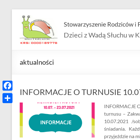
Skip
to
Stowarzyszenie Rodziców i P
content
Dzieci z Wadą Słuchu w K
aktualności
INFORMACJE O TURNUSIE 10.07.
F
a
INFORMACJE O T
S
turnusu – Zakwa
c
h
10.07.2021 /s
e
a
śniadania. Każ
b
przyjeździe na m
r