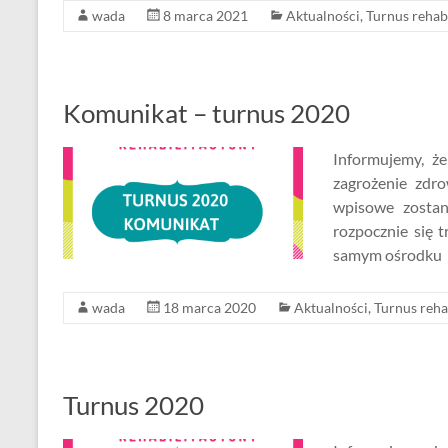
wada
8 marca 2021
Aktualności
,
Turnus rehab
Komunikat – turnus 2020
Informujemy, ż
zagrożenie zdr
wpisowe zosta
rozpocznie się 
samym ośrodku
wada
18 marca 2020
Aktualności
,
Turnus reha
Turnus 2020