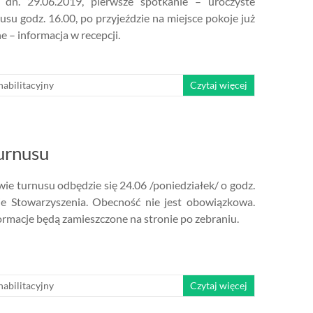
 dn. 29.06.2019, pierwsze spotkanie – uroczyste
usu godz. 16.00, po przyjeździe na miejsce pokoje już
e – informacja w recepcji.
habilitacyjny
Czytaj więcej
urnusu
ie turnusu odbędzie się 24.06 /poniedziałek/ o godz.
ie Stowarzyszenia. Obecność nie jest obowiązkowa.
rmacje będą zamieszczone na stronie po zebraniu.
habilitacyjny
Czytaj więcej