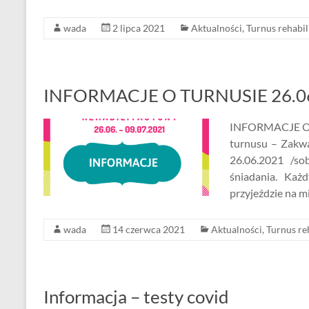
o
e
wada
2 lipca 2021
Aktualności
,
Turnus rehabil
o
k
INFORMACJE O TURNUSIE 26.06.
INFORMACJE O T
turnusu – Zakwa
26.06.2021 /s
śniadania. Każ
przyjeździe na m
wada
14 czerwca 2021
Aktualności
,
Turnus re
Informacja – testy covid