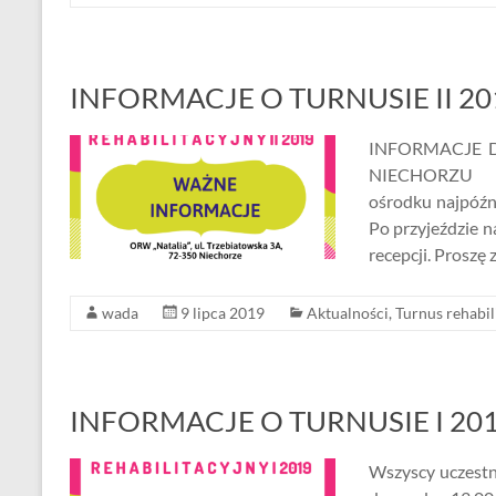
INFORMACJE O TURNUSIE II 20
INFORMACJE 
NIECHORZU Wsz
ośrodku najpóźn
Po przyjeździe n
recepcji. Pros
wada
9 lipca 2019
Aktualności
,
Turnus rehabil
INFORMACJE O TURNUSIE I 201
Wszyscy uczestn