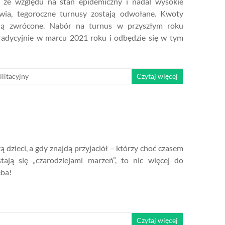
e ze względu na stan epidemiczny i nadal wysokie
owia, tegoroczne turnusy zostają odwołane. Kwoty
ną zwrócone. Nabór na turnus w przyszłym roku
tradycyjnie w marcu 2021 roku i odbędzie się w tym
ilitacyjny
Czytaj więcej
ą dzieci, a gdy znajdą przyjaciół – którzy choć czasem
stają się „czarodziejami marzeń”, to nic więcej do
eba!
Czytaj więcej