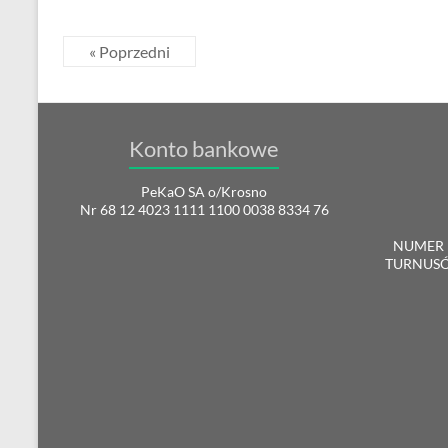
« Poprzedni
Konto bankowe
PeKaO SA o/Krosno
Nr 68 12 4023 1111 1100 0038 8334 76
NUMER 
TURNUSÓW