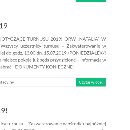
19
DOTYCZĄCE TURNUSU 2019! ORW „NATALIA” W
yscy uczestnicy turnusu – Zakwaterowanie w
iej do godz. 13.00 dn. 15.07.2019 /PONIEDZIAŁEK/!
a miejsce pokoje już będą przydzielone – informacja w
zę zabrać: DOKUMENTY KONIECZNE:
itacyjny
Czytaj więcej
9!
icy turnusu – Zakwaterowanie w ośrodku najpóźniej