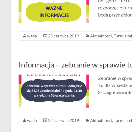
do godz. 13.00
rozpoczęcie turn
będą przydzielon
wada
25 czerwca 2019
Aktualności
,
Turnus re
Informacja – zebranie w sprawie t
Zebranie w spraw
16.30 w siedzib
Szczegółowe info
wada
22 czerwca 2019
Aktualności
,
Turnus re