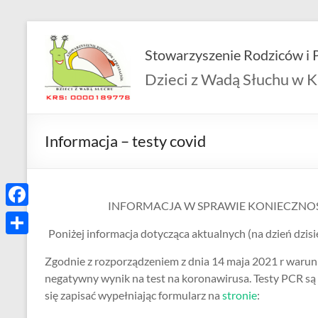
Skip
to
Stowarzyszenie Rodziców i P
content
Dzieci z Wadą Słuchu w K
Informacja – testy covid
INFORMACJA W SPRAWIE KONIECZNOŚ
F
Poniżej informacja dotycząca aktualnych (na dzień dzis
a
S
Zgodnie z rozporządzeniem z dnia 14 maja 2021 r warunk
c
h
negatywny wynik na test na koronawirusa. Testy PCR są 
e
a
się zapisać wypełniając formularz na
stronie
:
b
r