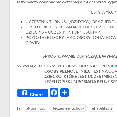
Testy należy wykonać nie wcześniej niż 4 dni przed wyjaz
o
e
TESTY WYKON
o
k
UCZESTNIK TURNUSU /DZIECKO/ ORAZ JEDEN
JEŻELI OPIEKUN POSIADA PEŁNE SZCZEPIEN
DZIECKO – UCZESTNIK TURNUSU, TAK.
POZOSTAŁE OSOBY JAKO OSOBY DODATKOWE /n
COVID
SPROSTOWANIE DOTYCZĄCE WYMAZ
W ZWIĄZKU Z TYM, ŻE FORMULARZ NA STRONIE
OSOBY PEŁNOLETNIEJ, TEST NA CO
DZIECKO, KTÓRE JEST UCZESTNIKIE
JEŻELI OPIEKUN POSIADA PEŁNE SZ
F
S
Share
ac
h
e
ar
Tagi:
aktualności
leczenie głuchoty
rehabilitacja