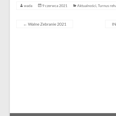
b
e
wada
9 czerwca 2021
Aktualności
,
Turnus reha
o
o
k
←
Walne Zebranie 2021
I