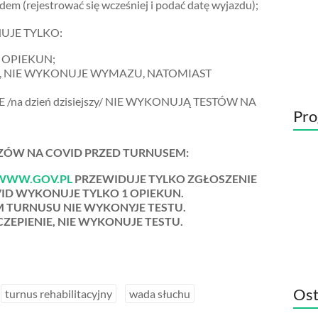
dem (rejestrować się wcześniej i podać datę wyjazdu);
UJE TYLKO:
 OPIEKUN;
IE, NIE WYKONUJE WYMAZU, NATOMIAST
a dzień dzisiejszy/ NIE WYKONUJĄ TESTÓW NA
Pro
ÓW NA COVID PRZED TURNUSEM:
WWW.GOV.PL
PRZEWIDUJE TYLKO ZGŁOSZENIE
VID WYKONUJE TYLKO 1 OPIEKUN.
M TURNUSU NIE WYKONYJE TESTU.
CZEPIENIE, NIE WYKONUJE TESTU.
Ost
turnus rehabilitacyjny
wada słuchu