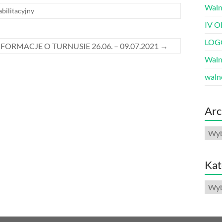
Waln
bilitacyjny
IV O
LOG
NFORMACJE O TURNUSIE 26.06. – 09.07.2021
→
Waln
waln
Arc
Arch
Kat
Kate