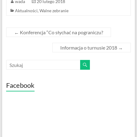
wada
20 lutego 2018
o
Aktualności
,
Walne zebranie
o
k
←
Konferencja “Co słychać na pograniczu?
Informacja o turnusie 2018
→
Facebook