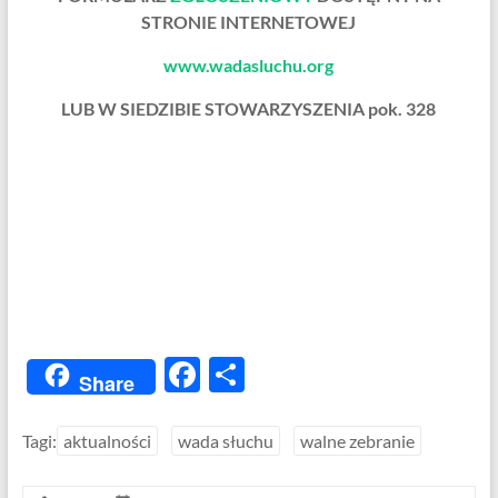
STRONIE INTERNETOWEJ
www.wadasluchu.org
LUB W SIEDZIBIE STOWARZYSZENIA pok. 328
F
S
Share
ac
h
e
ar
Tagi:
aktualności
wada słuchu
walne zebranie
b
e