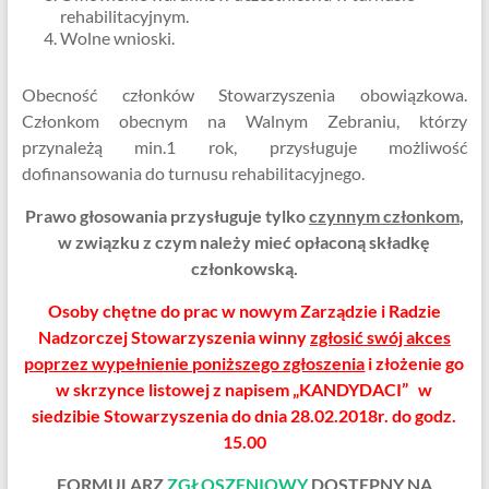
rehabilitacyjnym.
Wolne wnioski.
Obecność członków Stowarzyszenia obowiązkowa.
Członkom obecnym na Walnym Zebraniu, którzy
przynależą min.1 rok, przysługuje możliwość
dofinansowania do turnusu rehabilitacyjnego.
Prawo głosowania przysługuje tylko
czynnym członkom
,
w związku z czym należy mieć opłaconą składkę
członkowską.
Osoby chętne do prac w nowym Zarządzie i Radzie
Nadzorczej Stowarzyszenia winny
zgłosić swój akces
poprzez wypełnienie poniższego zgłoszenia
i złożenie go
w skrzynce listowej z napisem „KANDYDACI” w
siedzibie Stowarzyszenia do dnia 28.02.2018r. do godz.
15.00
FORMULARZ
ZGŁOSZENIOWY
DOSTĘ
PNY NA