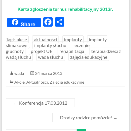
Karta zgłoszenia turnus rehabilitacyjny 2013r.
F
S
Share
ac
h
e
ar
Tagi:
akcje
aktualności
implanty
implanty
ślimakowe
implanty słuchu
leczenie
b
e
głuchoty
projekt UE
rehabilitacja
terapia dzieci z
o
wadą słuchu
wada słuchu
zajęcia edukacyjne
o
wada
24 marca 2013
k
Akcje
,
Aktualności
,
Zajęcia edukacyjne
←
Konferencja 17.03.2012
Drodzy rodzice pomóżcie!
→