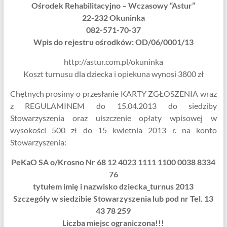
Ośrodek Rehabilitacyjno – Wczasowy “Astur”
22-232 Okuninka
082-571-70-37
Wpis do rejestru ośrodków: OD/06/0001/13
http://astur.com.pl/okuninka
Koszt turnusu dla dziecka i opiekuna wynosi 3800 zł
Chętnych prosimy o przesłanie KARTY ZGŁOSZENIA wraz
z REGULAMINEM do 15.04.2013 do siedziby
Stowarzyszenia oraz uiszczenie opłaty wpisowej w
wysokości 500 zł do 15 kwietnia 2013 r. na konto
Stowarzyszenia:
PeKaO SA o/Krosno Nr 68 12 4023 1111 1100 0038 8334
76
tytułem imię i nazwisko dziecka_turnus 2013
Szczegóły w siedzibie Stowarzyszenia lub pod nr Tel. 13
43 78 259
Liczba miejsc ograniczona!!!