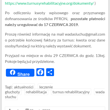
https://www.turnusyrehabilitacyjne.org/dokumenty/
)
Po odliczeniu kwoty wpisowego oraz przyznanego
dofinansowania ze środków PFRON,
pozostałe płatności
należy uregulować do 17 CZERWCA 2019.
Proszę również informację na mail wadasluchu@gmail.com
o potrzebie końcowej faktury za turnus: kwota oraz dane
osoby/fundacji na którą należy wystawić dokument.
Przyjazd na miejsce w dniu 29 CZERWCA do godz. 13tej.
Pokoje będą już przydzielone.
F
S
Share
ac
h
e
ar
Tagi:
aktualności
leczenie
głuchoty
rehabilitacja
turnus rehabilitacyjny
wada
b
e
słuchu
o