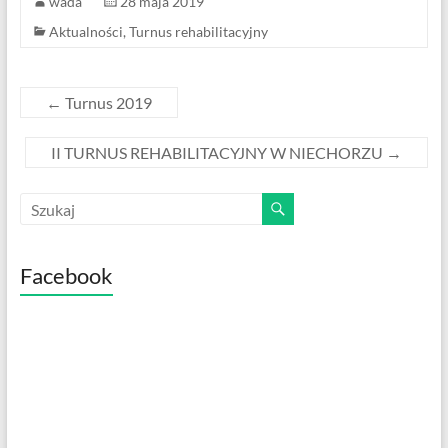
o
wada
28 maja 2019
k
Aktualności
,
Turnus rehabilitacyjny
←
Turnus 2019
II TURNUS REHABILITACYJNY W NIECHORZU
→
Facebook