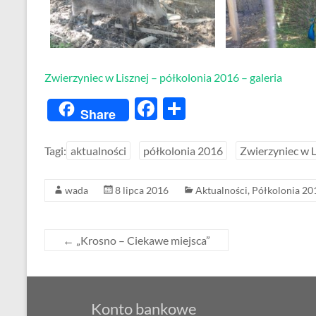
Zwierzyniec w Lisznej – półkolonia 2016 – galeria
F
S
Share
ac
h
e
ar
Tagi:
aktualności
półkolonia 2016
Zwierzyniec w L
b
e
wada
8 lipca 2016
Aktualności
,
Półkolonia 20
o
o
k
←
„Krosno – Ciekawe miejsca”
Konto bankowe