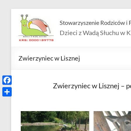
Skip
to
Stowarzyszenie Rodziców i P
content
Dzieci z Wadą Słuchu w K
Zwierzyniec w Lisznej
Zwierzyniec w Lisznej – p
F
a
S
c
h
e
a
b
r