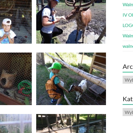
Waln
IV O
LOG
Waln
waln
Arc
Arch
Kat
Kate