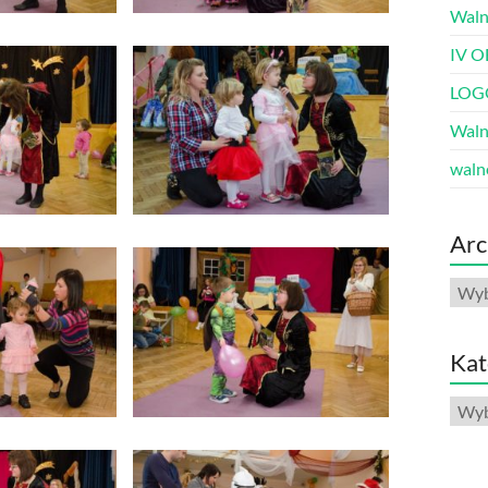
Waln
IV O
LOG
Waln
waln
Arc
Arch
Kat
Kate