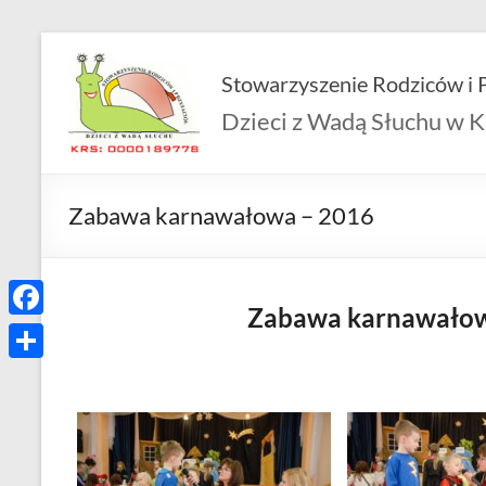
Skip
to
Stowarzyszenie Rodziców i P
content
Dzieci z Wadą Słuchu w K
Zabawa karnawałowa – 2016
Zabawa karnawałowa
F
a
S
c
h
e
a
b
r