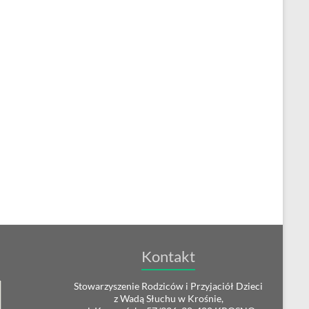
Kontakt
Stowarzyszenie Rodziców i Przyjaciół Dzieci
z Wadą Słuchu w Krośnie,