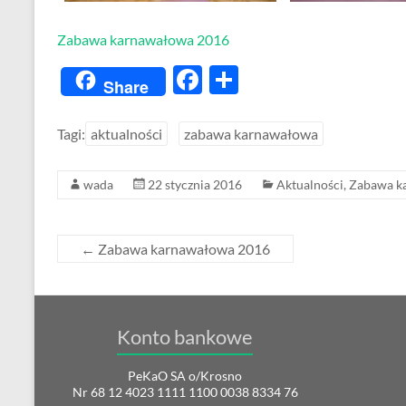
Zabawa karnawałowa 2016
F
S
Share
ac
h
e
ar
Tagi:
aktualności
zabawa karnawałowa
b
e
wada
22 stycznia 2016
Aktualności
,
Zabawa k
o
o
k
←
Zabawa karnawałowa 2016
Konto bankowe
PeKaO SA o/Krosno
Nr 68 12 4023 1111 1100 0038 8334 76