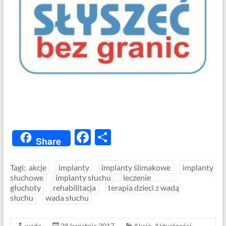
F
S
Share
ac
h
e
ar
Tagi:
akcje
implanty
implanty ślimakowe
implanty
słuchowe
implanty słuchu
leczenie
b
e
głuchoty
rehabilitacja
terapia dzieci z wadą
o
słuchu
wada słuchu
o
wada
28 kwietnia 2017
Akcje
,
Aktualności