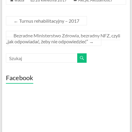
k
←
Turnus rehabilitacyjny – 2017
Bezradne Ministerstwo Zdrowia, bezradny NFZ, czyli
„jak odpowiadać, żeby nie odpowiedzieć”
→
Facebook