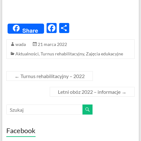
F
S
Share
ac
h
wada
21 marca 2022
e
ar
Aktualności
,
Turnus rehabilitacyjny
,
Zajęcia edukacyjne
b
e
o
o
←
Turnus rehabilitacyjny – 2022
k
Letni obóz 2022 – informacje
→
Facebook