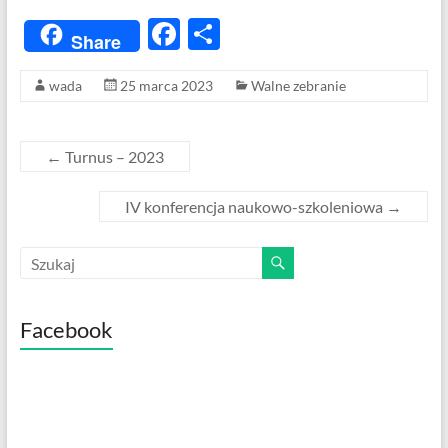
F
S
Share
ac
h
wada
25 marca 2023
Walne zebranie
e
ar
b
e
o
←
Turnus – 2023
o
IV konferencja naukowo-szkoleniowa
→
k
Facebook