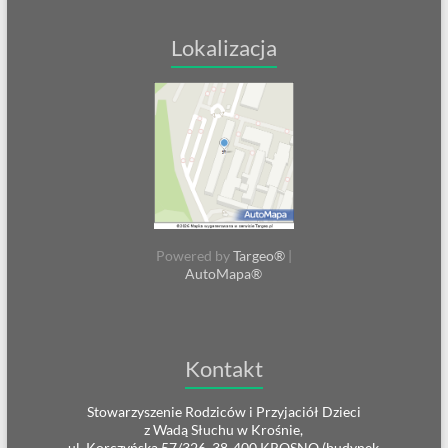
Lokalizacja
Powered by
Targeo®
|
AutoMapa®
Kontakt
Stowarzyszenie Rodziców i Przyjaciół Dzieci
z Wadą Słuchu w Krośnie,
ul. Korczyńska 57/326, 38-400 KROSNO (budynek