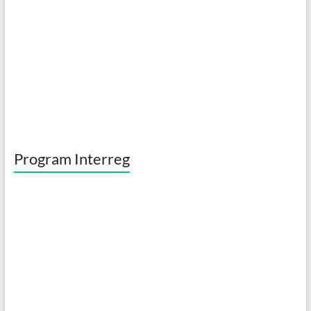
k
Program Interreg