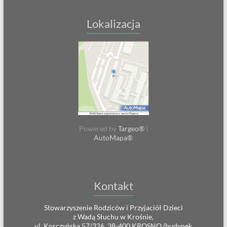
Lokalizacja
Powered by
Targeo®
|
AutoMapa®
Kontakt
Stowarzyszenie Rodziców i Przyjaciół Dzieci
z Wadą Słuchu w Krośnie,
ul. Korczyńska 57/326, 38-400 KROSNO (budynek