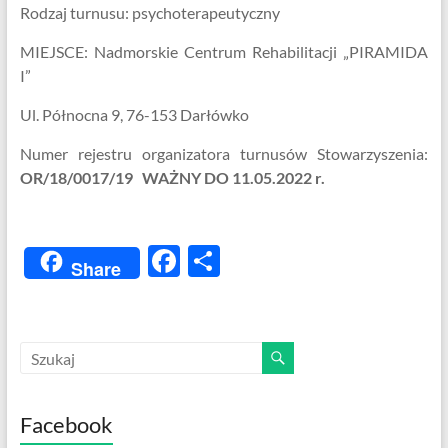
Rodzaj turnusu: psychoterapeutyczny
MIEJSCE: Nadmorskie Centrum Rehabilitacji „PIRAMIDA
I”
Ul. Północna 9, 76-153 Darłówko
Numer rejestru organizatora turnusów Stowarzyszenia:
OR/18/0017/19 WAŻNY DO 11.05.2022 r.
F
S
Share
ac
h
e
ar
b
e
o
o
Facebook