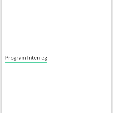
k
Program Interreg