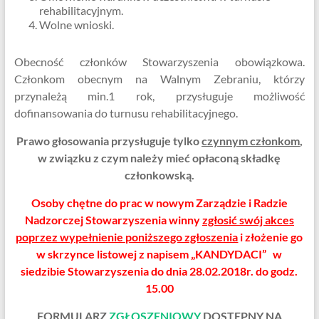
rehabilitacyjnym.
Wolne wnioski.
Obecność członków Stowarzyszenia obowiązkowa.
Członkom obecnym na Walnym Zebraniu, którzy
przynależą min.1 rok, przysługuje możliwość
dofinansowania do turnusu rehabilitacyjnego.
Prawo głosowania przysługuje tylko
czynnym członkom
,
w związku z czym należy mieć opłaconą składkę
członkowską.
Osoby chętne do prac w nowym Zarządzie i Radzie
Nadzorczej Stowarzyszenia winny
zgłosić swój akces
poprzez wypełnienie poniższego zgłoszenia
i złożenie go
w skrzynce listowej z napisem „KANDYDACI” w
siedzibie Stowarzyszenia do dnia 28.02.2018r. do godz.
15.00
FORMULARZ
ZGŁOSZENIOWY
DOSTĘ
PNY NA