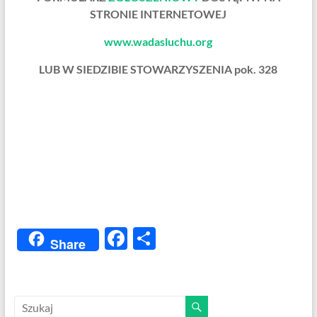
STRONIE INTERNETOWEJ
www.wadasluchu.org
LUB W SIEDZIBIE STOWARZYSZENIA pok. 328
F
S
Share
ac
h
e
ar
b
e