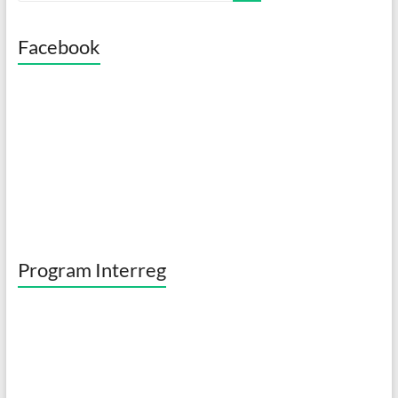
o
o
Facebook
k
Program Interreg