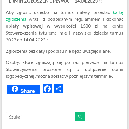
TERMIN ZGŁOSZEŃ UPŁYWA 14.04.2023 r;
Aby zgłosić dziecko na turnus należy przesłać
kartę
zgłoszenia
wraz z podpisanym regulaminem i dokonać
opłaty wpisowej w wysokości 1500 zł
na konto
Stowarzyszenia tytułem: imię i nazwisko dziecka_turnus
2023 do 14.04.2023 r.
Zgłoszenia bez daty i podpisu nie będą uwzględniane.
Osoby, które zgłaszają się po raz pierwszy na turnus
Stowarzyszenia proszone są o dołączenie opinii
logopedycznej /można dosłać w późniejszym terminie/.
F
S
Share
ac
h
e
ar
b
e
o