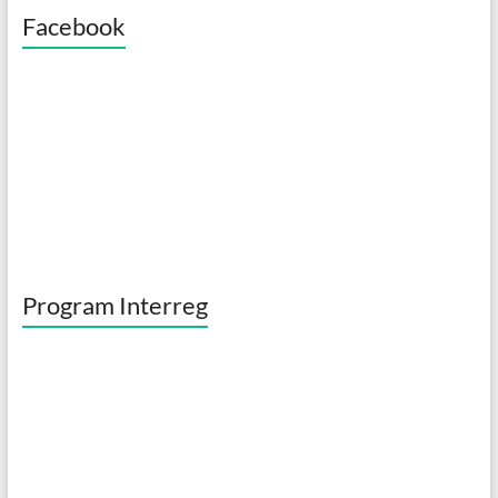
o
Facebook
k
Program Interreg