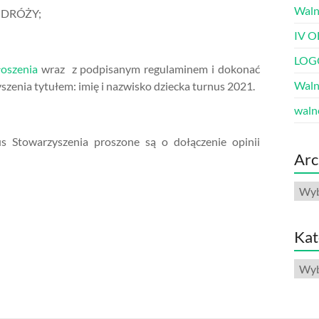
Waln
ODRÓŻY;
IV O
LOG
łoszenia
wraz z podpisanym regulaminem i dokonać
Waln
zenia tytułem: imię i nazwisko dziecka turnus 2021.
waln
us Stowarzyszenia proszone są o dołączenie opinii
Arc
Arch
Kat
Kate