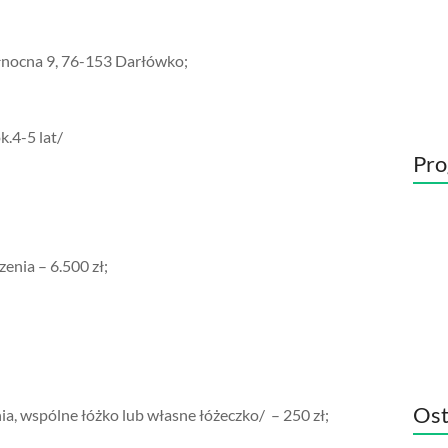
ółnocna 9, 76-153 Darłówko;
.4-5 lat/
Pro
enia – 6.500 zł;
Ost
, wspólne łóżko lub własne łóżeczko/ – 250 zł;