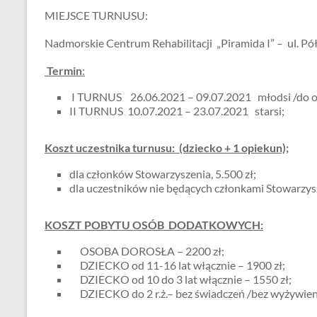
o
MIEJSCE TURNUSU:
e
o
Nadmorskie Centrum Rehabilitacji „Piramida I” – ul. P
k
Termin
:
I TURNUS 26.06.2021 – 09.07.2021 młodsi /do ok
II TURNUS 10.07.2021 – 23.07.2021 starsi;
Koszt uczestnika turnusu: (dziecko + 1 opiekun);
dla członków Stowarzyszenia, 5.500 zł;
dla uczestników nie będących członkami Stowarzysz
KOSZT POBYTU OSÓB DODATKOWYCH:
OSOBA DOROSŁA – 2200 zł;
DZIECKO od 11-16 lat włącznie – 1900 zł;
DZIECKO od 10 do 3 lat włącznie – 1550 zł;
DZIECKO do 2 r.ż.– bez świadczeń /bez wyżywienia