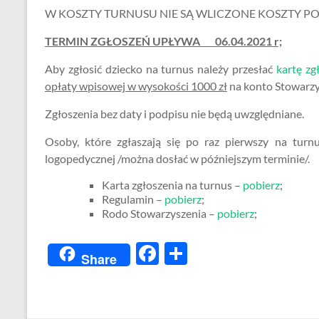
W KOSZTY TURNUSU NIE SĄ WLICZONE KOSZTY P
TERMIN ZGŁOSZEŃ UPŁYWA 06.04.2021 r;
Aby zgłosić dziecko na turnus należy przesłać
kartę zg
opłaty wpisowej w wysokości 1000 zł
na konto Stowarzys
Zgłoszenia bez daty i podpisu nie będą uwzględniane.
Osoby, które zgłaszają się po raz pierwszy na turn
logopedycznej /można dosłać w późniejszym terminie/.
Karta zgłoszenia na turnus –
pobierz
;
Regulamin –
pobierz
;
Rodo Stowarzyszenia –
pobierz
;
F
S
Share
ac
h
e
ar