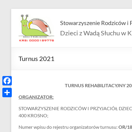
Skip
to
Stowarzyszenie Rodziców i P
content
Dzieci z Wadą Słuchu w K
Turnus 2021
TURNUS REHABILITACYJNY 20
F
ORGANIZATOR:
a
S
STOWARZYSZENIE RODZICÓW I PRZYJACIÓŁ DZIECI
c
h
400 KROSNO;
e
a
Numer wpisu do rejestru organizatorów turnusu:
OR/18
b
r