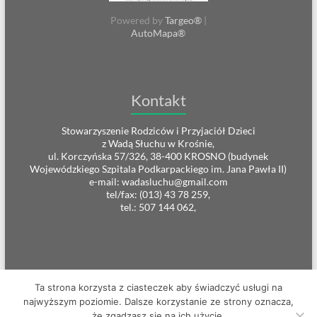
Powered by
Targeo®
|
AutoMapa®
Kontakt
Stowarzyszenie Rodziców i Przyjaciół Dzieci
z Wadą Słuchu w Krośnie,
ul. Korczyńska 57/326, 38-400 KROSNO (budynek
Wojewódzkiego Szpitala Podkarpackiego im. Jana Pawła II)
e-mail: wadasluchu@gmail.com
tel/fax: (013) 43 78 259,
tel.: 507 144 062,
Ta strona korzysta z ciasteczek aby świadczyć usługi na
Prawa autorskie © 2026
Stowarzyszenie Rodziców i Przyjaciół
. All rights
najwyższym poziomie. Dalsze korzystanie ze strony oznacza,
reserved. Theme
Spacious
by ThemeGrill. Powered by:
WordPress
.
że zgadzasz się na ich użycie.