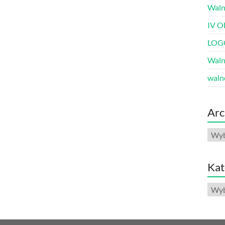
Waln
IV O
LOG
Waln
waln
Arc
Arch
Kat
Kate