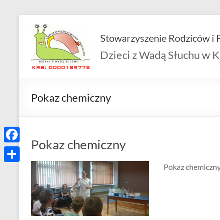
Skip
to
Stowarzyszenie Rodziców i P
content
Dzieci z Wadą Słuchu w K
Pokaz chemiczny
Pokaz chemiczny
F
a
Pokaz chemiczny
S
c
h
e
a
b
r